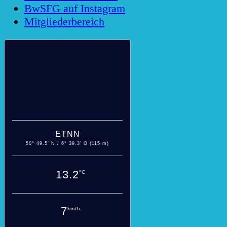
BwSFG auf Instagram
Mitgliederbereich
ETNN
50° 49.5' N / 6° 39.3' O (115 m)
13.2
°C
7
km/h