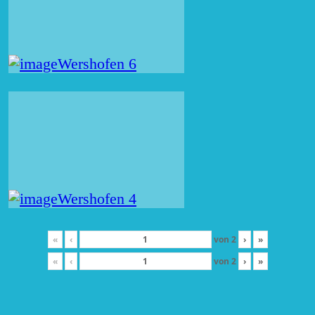
«
‹
von
2
›
»
«
‹
von
2
›
»