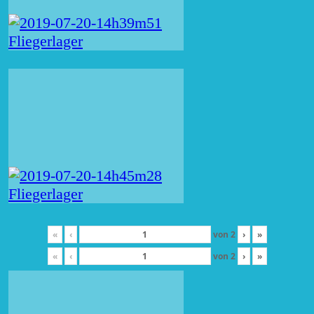
«
‹
von
2
›
»
«
‹
von
2
›
»