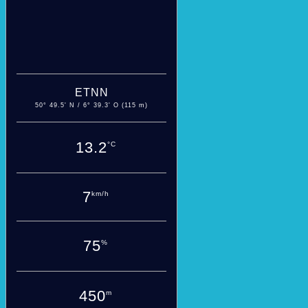
ETNN
50° 49.5' N / 6° 39.3' O (115 m)
13.2
°C
7
km/h
75
%
450
m