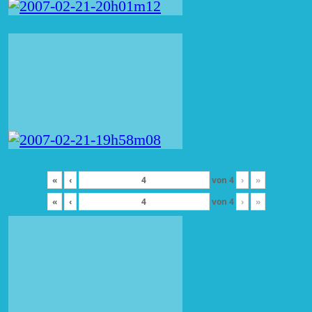
«
‹
von
4
›
»
«
‹
von
4
›
»