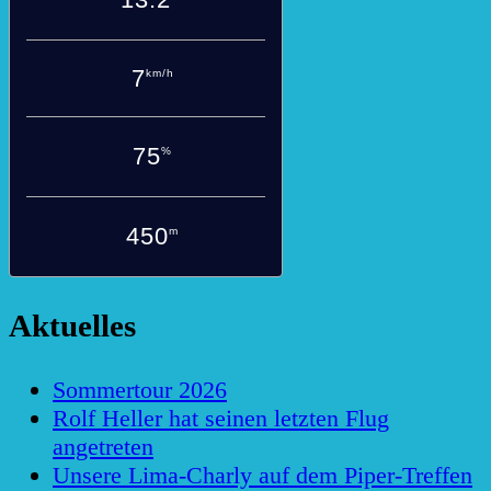
7
km/h
75
%
450
m
Aktuelles
Sommertour 2026
Rolf Heller hat seinen letzten Flug
angetreten
Unsere Lima-Charly auf dem Piper-Treffen