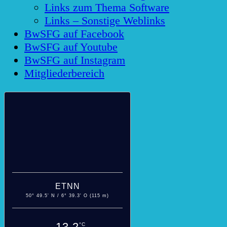
Links zum Thema Software
Links – Sonstige Weblinks
BwSFG auf Facebook
BwSFG auf Youtube
BwSFG auf Instagram
Mitgliederbereich
ETNN
50° 49.5' N / 6° 39.3' O (115 m)
13.2
°C