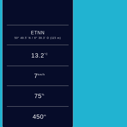
ETNN
50° 49.5' N / 6° 39.3' O (115 m)
13.2
°C
7
km/h
75
%
450
m