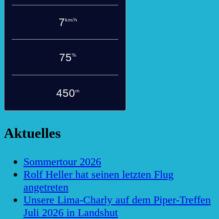
7
km/h
75
%
450
m
Aktuelles
Sommertour 2026
Rolf Heller hat seinen letzten Flug
angetreten
Unsere Lima-Charly auf dem Piper-Treffen
Juli 2026 in Landshut