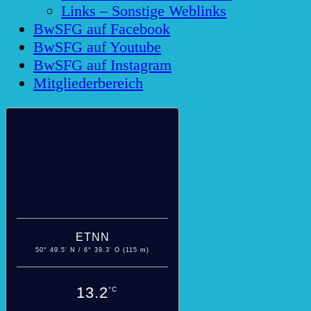
Links – Sonstige Weblinks
BwSFG auf Facebook
BwSFG auf Youtube
BwSFG auf Instagram
Mitgliederbereich
ETNN
50° 49.5' N / 6° 39.3' O (115 m)
13.2
°C