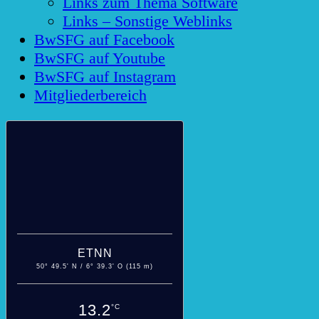
Links zum Thema Software
Links – Sonstige Weblinks
BwSFG auf Facebook
BwSFG auf Youtube
BwSFG auf Instagram
Mitgliederbereich
ETNN
50° 49.5' N / 6° 39.3' O (115 m)
13.2
°C