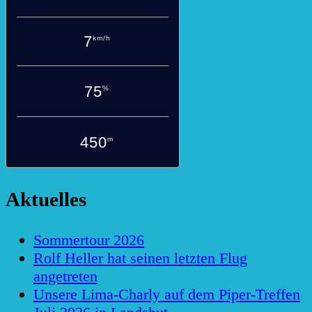
7
km/h
75
%
450
m
Aktuelles
Sommertour 2026
Rolf Heller hat seinen letzten Flug
angetreten
Unsere Lima-Charly auf dem Piper-Treffen