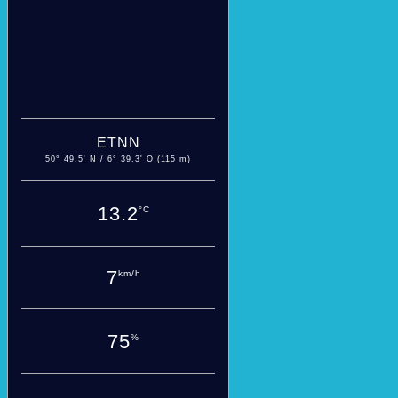
ETNN
50° 49.5' N / 6° 39.3' O (115 m)
13.2
°C
7
km/h
75
%